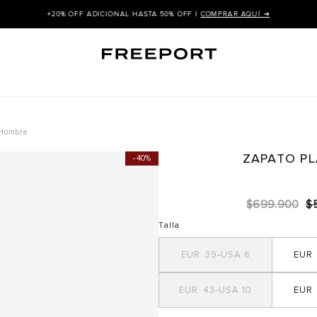
+20% OFF ADICIONAL HASTA 50% OFF |
COMPRAR AQUÍ ➜
 Hombre
ZAPATO P
40%
$
699
.
900
$
Talla
39
6
43
10