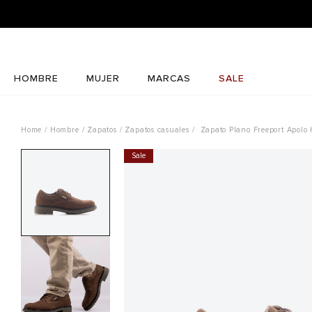
HOMBRE
MUJER
MARCAS
SALE
Hombre
Zapatos
Zapatos casuales
Zapato Plano Freeport Apolo
Sale