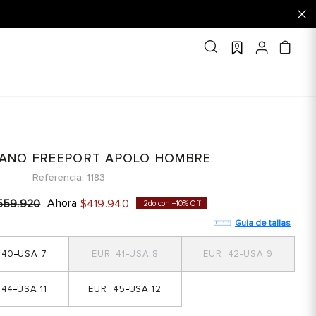
0
LANO FREEPORT APOLO HOMBRE
Referencia
1183
Ahora
559
.
920
$
419
.
940
2do con +10% Off
Guia de tallas
40
7
41
8
42
9
44
11
45
12