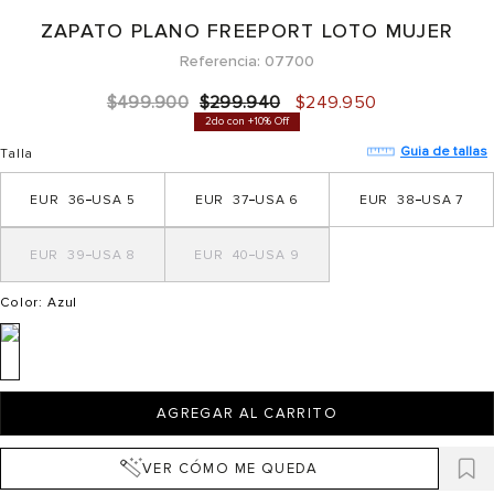
ZAPATO PLANO FREEPORT LOTO MUJER
Referencia
07700
$
499
.
900
$
299
.
940
$
249
.
950
2do con +10% Off
Guia de tallas
Talla
36
5
37
6
38
7
39
8
40
9
Color
: Azul
AGREGAR AL CARRITO
VER CÓMO ME QUEDA