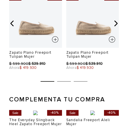
Zapato Plano Freeport
Zapato Plano Freeport
Za
Tulipan Mujer
Tulipan Mujer
Tu
$
$
$
$
$
599.900
539.910
599.900
539.910
Ahora
$ 419.930
Ahora
$ 419.930
Ah
COMPLEMENTA TU COMPRA
Talla
Talla
T
%
-40%
-40%
Sale
Sale
S
in
The Everyday Slingback
Sandalia Freeport Aleli
Th
Selecciona una talla
Selecciona una talla
Heel Zapato Freeport Mujer
Mujer
Fr