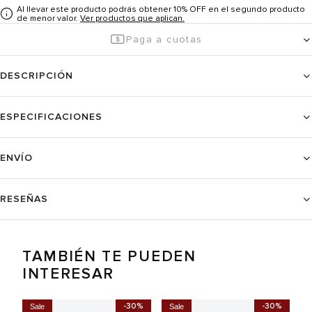
Al llevar este producto podrás obtener 10% OFF en el segundo producto
de menor valor.
Ver productos que aplican.
Paga a cuotas
DESCRIPCIÓN
ESPECIFICACIONES
ENVÍO
RESEÑAS
TAMBIÉN TE PUEDEN
INTERESAR
-30%
-30%
Sale
Sale
S