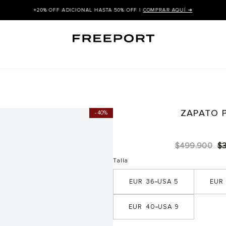
+20% OFF ADICIONAL HASTA 50% OFF |
COMPRAR AQUÍ ➜
r
ZAPATO 
40%
$
499
.
900
$
Talla
36
5
40
9