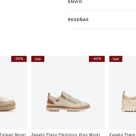
ENVÍO
RESEÑAS
-30%
-40%
Sale
Sale
Tulipan Mujer
Zapato Plano Pikolinos Vigo Mujer
Zapato Plano