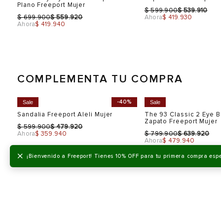
Plano Freeport Mujer
$
$
599.900
539.910
$
$
699.900
559.920
Ahora
$ 419.930
Ahora
$ 419.940
COMPLEMENTA TU COMPRA
0%
-40%
Sale
Sale
Talla
Talla
Selecciona una talla
Selecciona una talla
EUR
USA
EUR
×
¡Bienvenido a Freeport! Tienes 10% OFF para tu primera compra esp
36
5
36
37
6
37
38
7
38
39
8
39
Color
Color