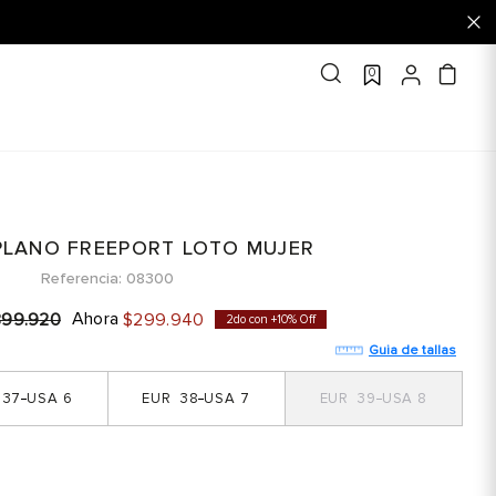
0
PLANO FREEPORT LOTO MUJER
Referencia
08300
Ahora
399
.
920
$
299
.
940
2do con +10% Off
Guia de tallas
37
6
38
7
39
8