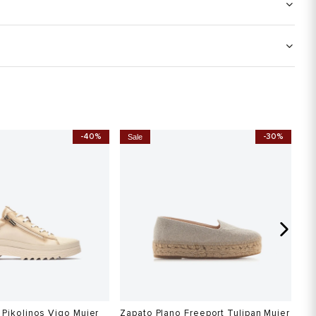
-40%
-30%
Sale
 Pikolinos Vigo Mujer
Zapato Plano Freeport Tulipan Mujer
Th