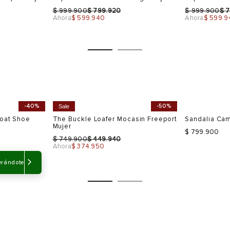
$
$
$
$
999.900
799.920
999.900
7
Ahora
$ 599.940
Ahora
$ 599.9
-40%
-50%
Sale
Talla
Talla
Selecciona una talla
Selecciona
USA
EUR
USA
EUR
erándote
5
37
7
36
6
38
8
37
7
38
8
39
Color
Color