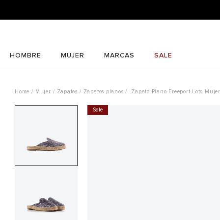
HOMBRE
MUJER
MARCAS
SALE
Mujer
Zapatos
Zapatos planos
Zapato Plano Freeport Loto Muje
Sale