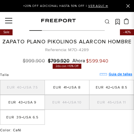
+20% OFF ADICIONAL HASTA 50% OFF |
VER AQUÍ ➜
0
OS MÁS BUSCADOS
Sale
40%
 balance
ZAPATO PLANO PIKOLINOS ALARCON HOMBRE
is
Referencia
M7D-4289
asines
Ahora
$
999
.
900
$
799
.
920
$
599
.
940
2do con +10% Off
 balance 327
Guia de tallas
Talla
is puma
40
7.5
41
8
42
8.5
dalia
in klein
43
9
44
10
45
11
is tommy hilfiger
39
6.5
 balance 574
a mujer
Color
: Café