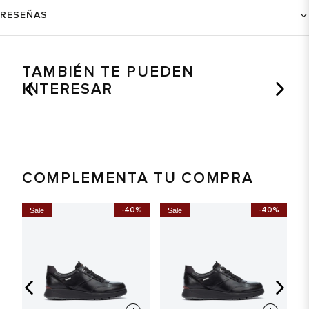
RESEÑAS
TAMBIÉN TE PUEDEN
INTERESAR
COMPLEMENTA TU COMPRA
-40%
-40%
Sale
Sale
S