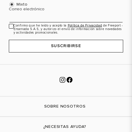
42
8.5
42
8.5
Color
Color
C
Mixto
Correo electrónico
Confirmo que he leído y acepto la
Política de Privacidad
de Freeport -
VER PRODUCTO
VER PRODUCTO
Ensenada S.A.S, y autorizo el envío de información sobre novedades
y actividades promocionales.
SUSCRIBIRSE
SOBRE NOSOTROS
Nuestra marca
¿NECESITAS AYUDA?
Tiendas físicas