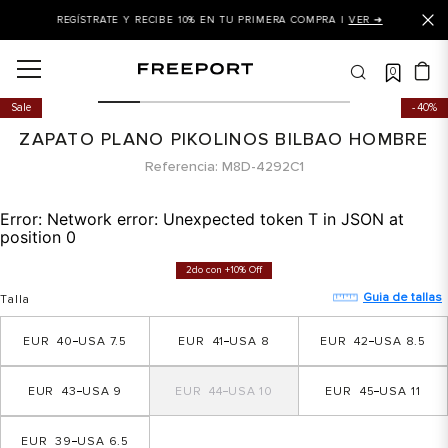
REGÍSTRATE Y RECIBE 10% EN TU PRIMERA COMPRA |
VER ➜
0
OS MÁS BUSCADOS
Sale
40%
 balance
ZAPATO PLANO PIKOLINOS BILBAO HOMBRE
is
Referencia
M8D-4292C1
asines
Error:
Network error: Unexpected token T in JSON at
 balance 327
position 0
is puma
2do con +10% Off
dalia
Guia de tallas
Talla
in klein
40
7.5
41
8
42
8.5
is tommy hilfiger
43
9
44
10
45
11
 balance 574
a mujer
39
6.5