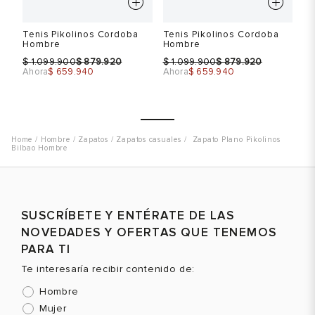
Tenis Pikolinos Cordoba
Tenis Pikolinos Cordoba
Te
Hombre
Hombre
H
$
$
$
$
$
1.099.900
879.920
1.099.900
879.920
Ahora
$ 659.940
Ahora
$ 659.940
Ah
Hombre
Zapatos
Zapatos casuales
Zapato Plano Pikolinos
Bilbao Hombre
Talla
Talla
T
Selecciona una talla
Selecciona una talla
SUSCRÍBETE Y ENTÉRATE DE LAS
EUR
USA
EUR
USA
NOVEDADES Y OFERTAS QUE TENEMOS
39
6.5
39
6.5
PARA TI
Te interesaría recibir contenido de:
40
7.5
40
7.5
Hombre
41
8
41
8
Mujer