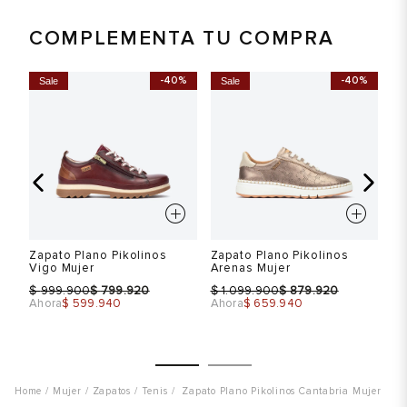
COMPLEMENTA TU COMPRA
%
-40%
-40%
Sale
Sale
S
Zapato Plano Pikolinos
Zapato Plano Pikolinos
Za
Vigo Mujer
Arenas Mujer
As
$
$
$
$
$
999.900
799.920
1.099.900
879.920
Ahora
$ 599.940
Ahora
$ 659.940
Ah
Mujer
Zapatos
Tenis
Zapato Plano Pikolinos Cantabria Mujer