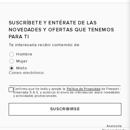
Talla
Talla
T
SUSCRÍBETE Y ENTÉRATE DE LAS
Selecciona una talla
Selecciona una talla
NOVEDADES Y OFERTAS QUE TENEMOS
EUR
USA
EUR
USA
PARA TI
39
8.5
36
6
Te interesaría recibir contenido de:
37
7
Hombre
38
8
Mujer
Mixto
39
8.5
Color
Color
C
Correo electrónico
Confirmo que he leído y acepto la
Política de Privacidad
de Freeport -
Ensenada S.A.S, y autorizo el envío de información sobre novedades
VER PRODUCTO
VER PRODUCTO
y actividades promocionales.
SUSCRIBIRSE