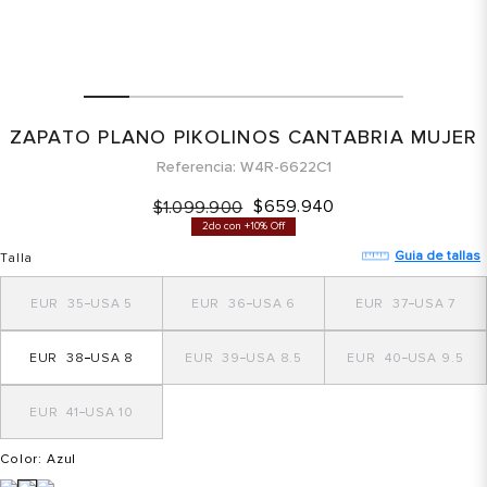
ZAPATO PLANO PIKOLINOS CANTABRIA MUJER
Referencia
W4R-6622C1
$
659
.
940
$
1
.
099
.
900
2do con +10% Off
Guia de tallas
Talla
35
5
36
6
37
7
38
8
39
8.5
40
9.5
41
10
Color
: Azul