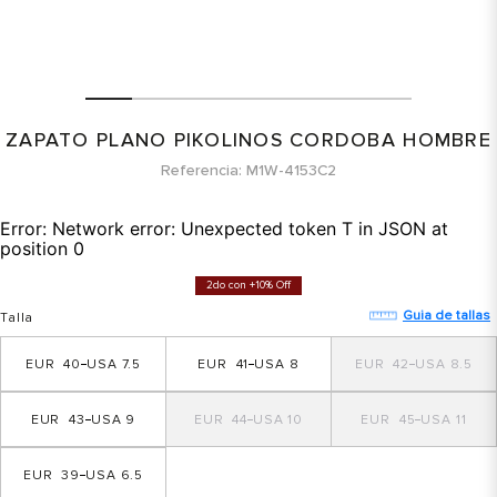
ZAPATO PLANO PIKOLINOS CORDOBA HOMBRE
Referencia
M1W-4153C2
Error:
Network error: Unexpected token T in JSON at
position 0
2do con +10% Off
Guia de tallas
Talla
40
7.5
41
8
42
8.5
43
9
44
10
45
11
39
6.5