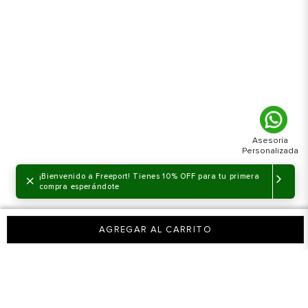
Hombre
Zapatos
Zapatos casuales
Zapato Plano Pikolinos
Manacor Hombre
×
¡Bienvenido a Freeport! Tienes 10% OFF para tu primera
compra esperándote
AGREGAR AL CARRITO