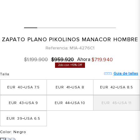
ZAPATO PLANO PIKOLINOS MANACOR HOMBRE
Referencia
M1A-4276C1
Ahora
$
1
.
199
.
900
$
959
.
920
$
719
.
940
2do con +10% Off
Guia de tallas
Talla
40
7.5
41
8
42
8.5
43
9
44
10
45
11
39
6.5
Color
: Negro