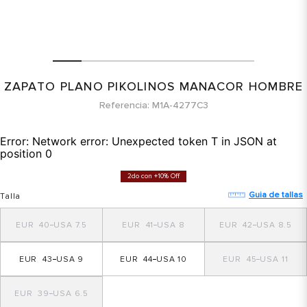
ZAPATO PLANO PIKOLINOS MANACOR HOMBRE
Referencia
M1A-4277C3
Error:
Network error: Unexpected token T in JSON at
position 0
2do con +10% Off
Guia de tallas
Talla
40
7.5
41
8
42
8.5
43
9
44
10
45
11
39
6.5