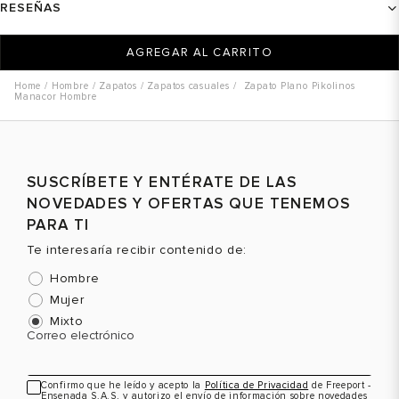
RESEÑAS
AGREGAR AL CARRITO
Hombre
Zapatos
Zapatos casuales
Zapato Plano Pikolinos
Manacor Hombre
SUSCRÍBETE Y ENTÉRATE DE LAS
NOVEDADES Y OFERTAS QUE TENEMOS
PARA TI
Te interesaría recibir contenido de:
Hombre
Mujer
Mixto
Correo electrónico
Confirmo que he leído y acepto la
Política de Privacidad
de Freeport -
Ensenada S.A.S, y autorizo el envío de información sobre novedades