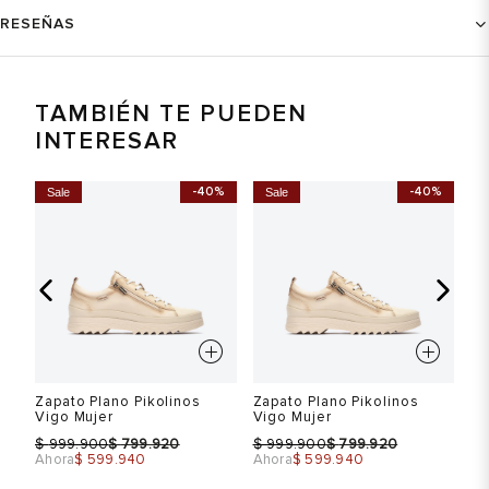
RESEÑAS
TAMBIÉN TE PUEDEN
INTERESAR
-40%
-40%
Sale
Sale
S
Zapato Plano Pikolinos
Zapato Plano Pikolinos
Za
Vigo Mujer
Vigo Mujer
Vi
$
$
$
$
$
999.900
799.920
999.900
799.920
Ahora
$ 599.940
Ahora
$ 599.940
Ah