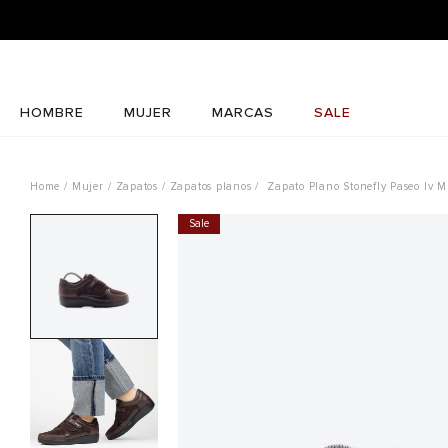
HOMBRE
MUJER
MARCAS
SALE
Mujer
Zapatos
Zapatos planos
Zapato Plano Stonefly Paseo Iv M
Sale