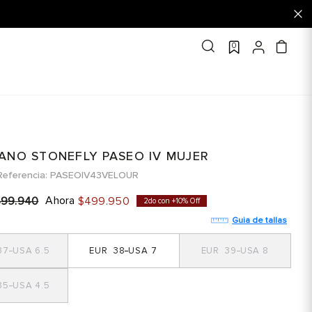
0
ANO STONEFLY PASEO IV MUJER
Referencia
PASEOIV43VELOUR
Ahora
599
.
940
$
499
.
950
2do con +10% Off
Guia de tallas
37
6.5
38
7
39
8
35
4.5