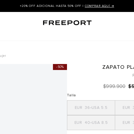
+20% OFF ADICIONAL HASTA 50% OFF |
COMPRAR AQUÍ ➜
ujer
ZAPATO PL
50%
$
999
.
900
$
Talla
36
5.5
40
8.5