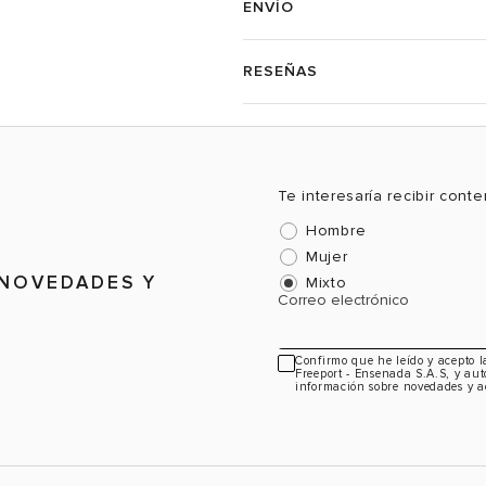
ENVÍO
RESEÑAS
-20%
-20%
 City Boot
Bota Camper Dean Mujer
The Classic 