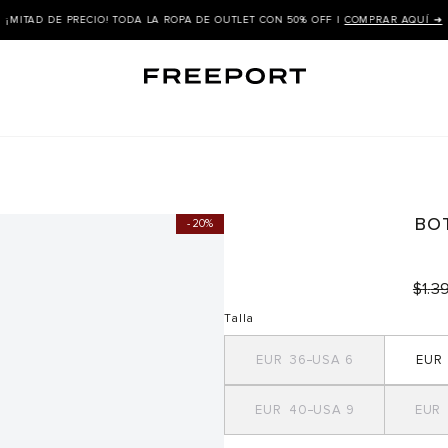
¡MITAD DE PRECIO! TODA LA ROPA DE OUTLET CON 50% OFF |
COMPRAR AQUÍ ➜
BO
20%
$
1
.
3
Talla
36
6
40
9