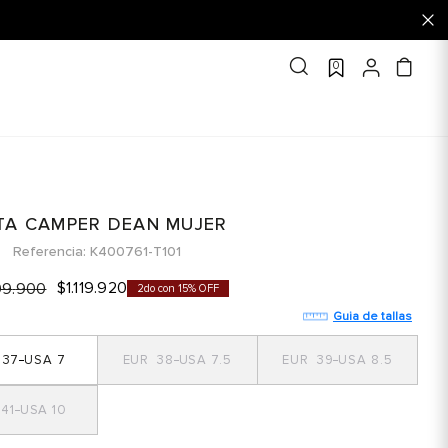
0
TA CAMPER DEAN MUJER
Referencia
K400761-T101
$
1
.
119
.
920
99
.
900
2do con 15% OFF
Guia de tallas
37
7
38
7.5
39
8.5
41
10