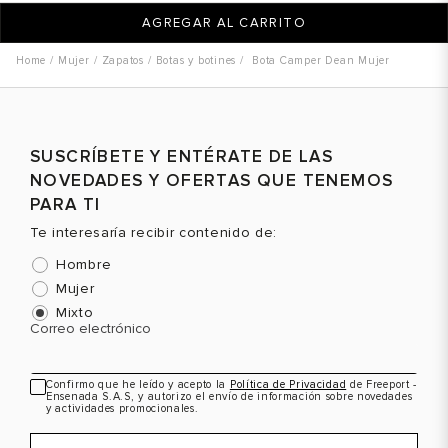
AGREGAR AL CARRITO
Mujer
Zapatos
Botas y botines
Bota Camper Dean Mujer
SUSCRÍBETE Y ENTÉRATE DE LAS
NOVEDADES Y OFERTAS QUE TENEMOS
PARA TI
Te interesaría recibir contenido de:
Hombre
Mujer
Mixto
Correo electrónico
Confirmo que he leído y acepto la
Política de Privacidad
de Freeport -
Ensenada S.A.S, y autorizo el envío de información sobre novedades
y actividades promocionales.