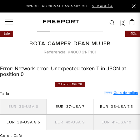
+20% OFF ADICIONAL HASTA 50% OFF |
VER AQUÍ ➜
0
OS MÁS BUSCADOS
Sale
40%
 balance
BOTA CAMPER DEAN MUJER
is
Referencia
K400761-T101
asines
Error:
Network error: Unexpected token T in JSON at
 balance 327
position 0
is puma
2do con +10% Off
dalia
Guia de tallas
Talla
in klein
36
6
37
7
38
7.5
is tommy hilfiger
39
8.5
40
9
41
10
 balance 574
a mujer
Color
: Café