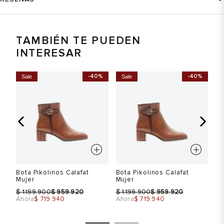
TAMBIÉN TE PUEDEN
INTERESAR
-40%
-40%
Sale
Sale
S
Bota Pikolinos Calafat
Bota Pikolinos Calafat
Bo
Mujer
Mujer
Mu
$
$
$
$
$
1.199.900
959.920
1.199.900
959.920
Ahora
$ 719.940
Ahora
$ 719.940
Ah