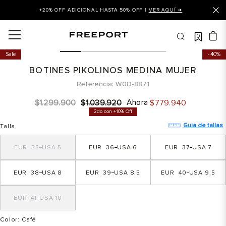
+20% OFF ADICIONAL HASTA 50% OFF |
VER AQUÍ ➜
0
OS MÁS BUSCADOS
Sale
40%
 balance
BOTINES PIKOLINOS MEDINA MUJER
is
Referencia
W0D-8871
asines
Ahora
$
1
.
299
.
900
$
1
.
039
.
920
$
779
.
940
2do con +10% Off
 balance 327
Guia de tallas
Talla
is puma
35
5
36
6
37
7
dalia
in klein
38
8
39
8.5
40
9.5
is tommy hilfiger
41
10
a mujer
 balance 574
Color
: Café