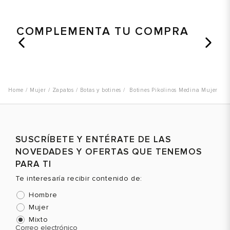
COMPLEMENTA TU COMPRA
Talla
Talla
T
Selecciona una talla
Selecciona una talla
EUR
USA
EUR
USA
Mujer
Zapatos
Botas y botines
Botines Pikolinos Medina Mujer
37
7
37
7
39
8.5
39
8.5
SUSCRÍBETE Y ENTÉRATE DE LAS
NOVEDADES Y OFERTAS QUE TENEMOS
Color
Color
C
PARA TI
Te interesaría recibir contenido de:
Hombre
VER PRODUCTO
VER PRODUCTO
Mujer
Mixto
Correo electrónico