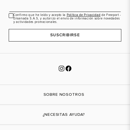
Confirmo que he leído y acepto la
Política de Privacidad
de Freeport -
Ensenada S.A.S, y autorizo el envío de información sobre novedades
VER PRODUCTO
VER PRODUCTO
y actividades promocionales.
SUSCRIBIRSE
SOBRE NOSOTROS
Nuestra marca
¿NECESITAS AYUDA?
Tiendas físicas
Contáctanos