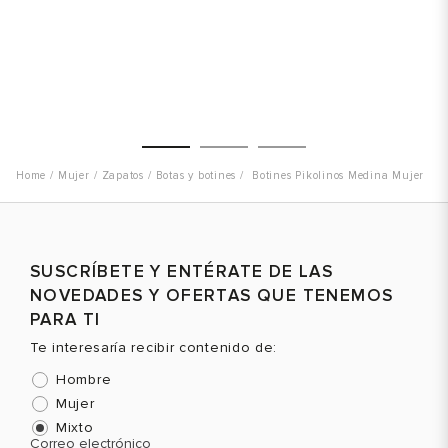
Mujer
Zapatos
Botas y botines
Botines Pikolinos Medina Mujer
Talla
Talla
T
SUSCRÍBETE Y ENTÉRATE DE LAS
Selecciona una talla
Selecciona una talla
NOVEDADES Y OFERTAS QUE TENEMOS
EUR
USA
EUR
USA
PARA TI
37
7
37
7
Te interesaría recibir contenido de:
39
8.5
39
8.5
Hombre
Mujer
Mixto
Color
Color
C
Correo electrónico