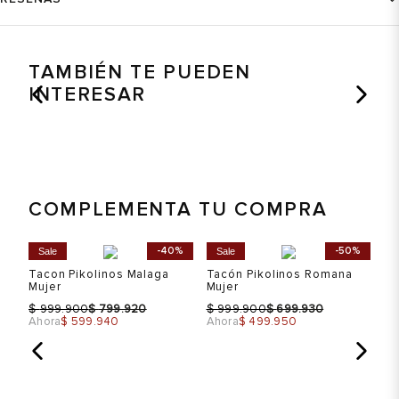
TAMBIÉN TE PUEDEN
INTERESAR
COMPLEMENTA TU COMPRA
%
-40%
-50%
Sale
Sale
Tacon Pikolinos Malaga
Tacón Pikolinos Romana
Sa
Mujer
Mujer
Va
$
$
$
$
999.900
799.920
999.900
699.930
$ 
Ahora
$ 599.940
Ahora
$ 499.950