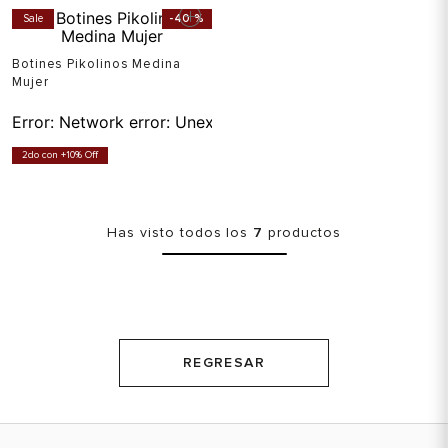
Sale
-
40 %
Botines Pikolinos Medina
Mujer
Error:
Network error: Unexpected token T in JSON at pos
2do con +10% Off
Has visto todos los
7
productos
REGRESAR