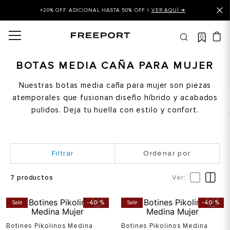
+20% OFF ADICIONAL HASTA 50% OFF |
VER AQUÍ ➜
0
OS MÁS BUSCADOS
 balance
BOTAS MEDIA CAÑA PARA MUJER
is
Nuestras botas media caña para mujer son piezas
atemporales que fusionan diseño híbrido y acabados
asines
pulidos. Deja tu huella con estilo y confort.
 balance 327
is puma
dalia
Ordenar por
in klein
7
productos
is tommy hilfiger
Sale
-
40 %
Sale
-
40 %
 balance 574
a mujer
Botines Pikolinos Medina
Botines Pikolinos Medina