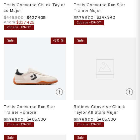
Tenis Converse Chuck Taylor
Tenis Converse Run Star
Lo Mujer
Trainer Mujer
$
347
.
940
$
449
.
900
$
427
.
405
$
579
.
900
Ahora
$
337
.
425
2do con +10% Off
2do con +10% Off
Sale
-
30 %
Sale
Tenis Converse Run Star
Botines Converse Chuck
Trainer Hombre
Taylor All Stars Mujer
$
405
.
930
$
405
.
930
$
579
.
900
$
579
.
900
2do con +10% Off
2do con +10% Off
Sale
Sale