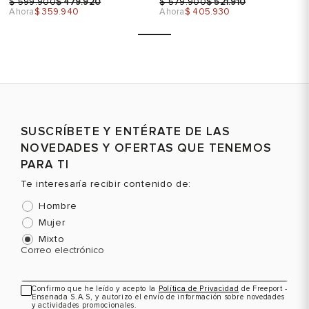
$
$
$
$
599.900
479.920
579.900
521.910
Ahora
$ 359.940
Ahora
$ 405.930
Talla
Talla
SUSCRÍBETE Y ENTÉRATE DE LAS
NOVEDADES Y OFERTAS QUE TENEMOS
Selecciona una talla
Selecciona una talla
PARA TI
EUR
USA
EUR
USA
Te interesaría recibir contenido de:
36
5.5
34.5
4.5
Hombre
35
5
Color
Color
Mujer
36
5.5
Mixto
Correo electrónico
36.5
6
VER PRODUCTO
VER PRODUCTO
37
6.5
Confirmo que he leído y acepto la
Política de Privacidad
de Freeport -
Ensenada S.A.S, y autorizo el envío de información sobre novedades
y actividades promocionales.
37.5
7