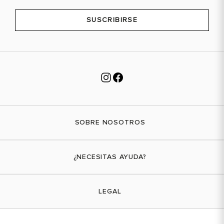
38
7.5
SUSCRIBIRSE
39
8
39.5
8.5
40
9
41
9.5
41.5
10
SOBRE NOSOTROS
Nuestra marca
¿NECESITAS AYUDA?
Tiendas físicas
Contáctanos
LEGAL
¿Cómo comprar?
Actividades promocionales
Envíos