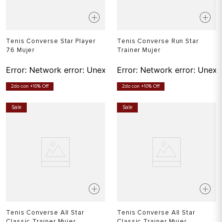
Tenis Converse Star Player
Tenis Converse Run Star
76 Mujer
Trainer Mujer
Error:
Network error: Unexpected token T in JSON at pos
Error:
Network error: Unexp
2do con +10% Off
2do con +10% Off
Sale
Sale
Tenis Converse All Star
Tenis Converse All Star
Classic Trainer Mujer
Classic Trainer Mujer