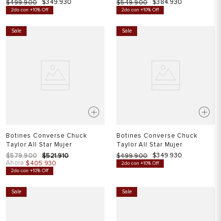
$
349
.
930
$
384
.
930
$
499
.
900
$
549
.
900
2do con +10% Off
2do con +10% Off
Sale
Sale
Botines Converse Chuck
Botines Converse Chuck
Taylor All Star Mujer
Taylor All Star Mujer
$
349
.
930
$
579
.
900
$
521
.
910
$
499
.
900
Ahora
$
405
.
930
2do con +10% Off
2do con +10% Off
Sale
Sale