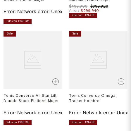
$
499
.
900
$
399
.
920
Ahora
Error:
Network error: Unexpected token T in JSON at pos
$
299
.
940
2do con +10% Off
2do con +10% Off
Sale
Sale
Tenis Converse All Star Lift
Tenis Converse Omega
Double Stack Platform Mujer
Trainer Hombre
Error:
Network error: Unexpected token T in JSON at pos
Error:
Network error: Unexp
2do con +10% Off
2do con +10% Off