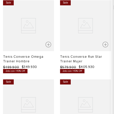
Sale
Sale
Tenis Converse Omega
Tenis Converse Run Star
Trainer Hombre
Trainer Mujer
$
349
.
930
$
405
.
930
$
499
.
900
$
579
.
900
2do con +10% Off
2do con +10% Off
Sale
Sale