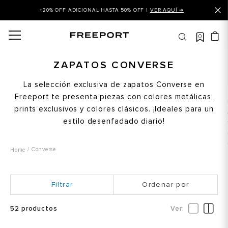
+20% OFF ADICIONAL HASTA 50% OFF |
VER AQUÍ ➜
0
OS MÁS BUSCADOS
 balance
ZAPATOS CONVERSE
is
La selección exclusiva de zapatos Converse en
Freeport te presenta piezas con colores metálicas,
asines
prints exclusivos y colores clásicos. ¡Ideales para un
 balance 327
estilo desenfadado diario!
is puma
dalia
Converse
in klein
Ordenar por
is tommy hilfiger
 balance 574
52
productos
a mujer