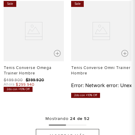
Sale
Sale
Tenis Converse Omega
Tenis Converse Omni Trainer
Trainer Hombre
Hombre
$
499
.
900
$
399
.
920
Ahora
$
299
.
940
Error:
Network error: Unexp
2do con +10% Off
2do con +10% Off
Mostrando
24 de 52