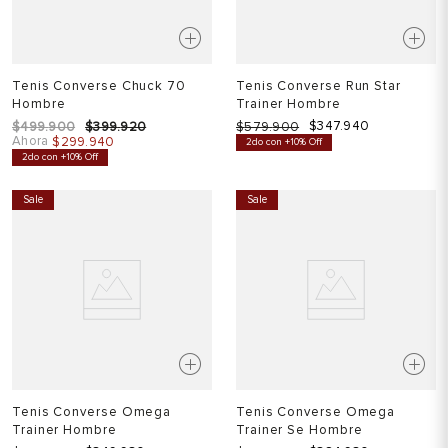
Tenis Converse Chuck 70
Tenis Converse Run Star
Hombre
Trainer Hombre
$
347
.
940
$
499
.
900
$
399
.
920
$
579
.
900
Ahora
$
299
.
940
2do con +10% Off
2do con +10% Off
Sale
Sale
Tenis Converse Omega
Tenis Converse Omega
Trainer Hombre
Trainer Se Hombre