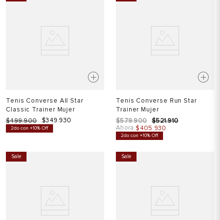
Tenis Converse All Star
Tenis Converse Run Star
Classic Trainer Mujer
Trainer Mujer
$
349
.
930
$
499
.
900
$
579
.
900
$
521
.
910
Ahora
$
405
.
930
2do con +10% Off
2do con +10% Off
Sale
Sale