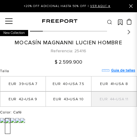
+20% OFF ADICIONAL HASTA 50% OFF |
VER AQUÍ ➜
0
OS MÁS BUSCADOS
New Collection
 balance
MOCASÍN MAGNANNI LUCIEN HOMBRE
is
Referencia
25416
asines
$
2
.
599
.
900
 balance 327
Guia de tallas
Talla
is puma
39
7
40
7.5
41
8
dalia
42
9
43
10
44
11
in klein
is tommy hilfiger
Color
: Café
 balance 574
a mujer