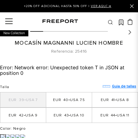
+20% OFF ADICIONAL HASTA 50% OFF |
VER AQUÍ ➜
0
OS MÁS BUSCADOS
New Collection
 balance
MOCASÍN MAGNANNI LUCIEN HOMBRE
is
Referencia
25416
asines
Error:
Network error: Unexpected token T in JSON at
 balance 327
position 0
is puma
Guia de tallas
Talla
dalia
39
7
40
7.5
41
8
in klein
is tommy hilfiger
42
9
43
10
44
11
 balance 574
Color
: Negro
a mujer