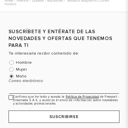
Hombre
Zapatos
Mocasines
Mocasín Magnanni Lucien
Hombre
SUSCRÍBETE Y ENTÉRATE DE LAS
NOVEDADES Y OFERTAS QUE TENEMOS
PARA TI
Te interesaría recibir contenido de:
Hombre
Mujer
Mixto
Correo electrónico
Confirmo que he leído y acepto la
Política de Privacidad
de Freeport -
Ensenada S.A.S, y autorizo el envío de información sobre novedades
y actividades promocionales.
SUSCRIBIRSE