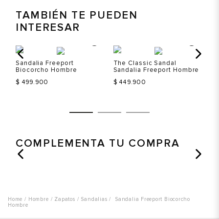
TAMBIÉN TE PUEDEN
INTERESAR
%
Sandalia Freeport
The Classic Sandal
Sa
Biocorcho Hombre
Sandalia Freeport Hombre
H
$
$ 499.900
$ 449.900
Talla
Talla
T
COMPLEMENTA TU COMPRA
Selecciona una talla
Selecciona una talla
EUR
USA
EUR
USA
41
8
40
7
Color
Color
C
42
9
41
8
Hombre
Zapatos
Sandalias
Sandalia Freeport Biocorcho
43
10
42
9
Hombre