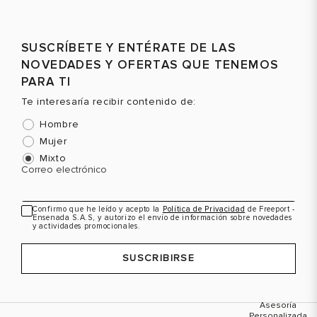
44
11
43
10
VER PRODUCTO
VER PRODUCTO
45
12
44
11
SUSCRÍBETE Y ENTÉRATE DE LAS
45
12
NOVEDADES Y OFERTAS QUE TENEMOS
PARA TI
Te interesaría recibir contenido de:
Hombre
Mujer
Mixto
Correo electrónico
Confirmo que he leído y acepto la
Política de Privacidad
de Freeport -
Ensenada S.A.S, y autorizo el envío de información sobre novedades
y actividades promocionales.
SUSCRIBIRSE