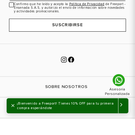
Confirmo que he leído y acepto la
Política de Privacidad
de Freeport -
Ensenada S.A.S, y autorizo el envío de información sobre novedades
y actividades promocionales.
SUSCRIBIRSE
SOBRE NOSOTROS
Nuestra marca
×
¡Bienvenido a Freeport! Tienes 10% OFF para tu primera
¿NECESITAS AYUDA?
compra esperándote
Tiendas físicas
Contáctanos
LEGAL
¿Cómo comprar?