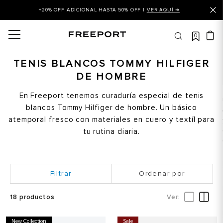
+20% OFF ADICIONAL HASTA 50% OFF |
VER AQUÍ ➜
0
OS MÁS BUSCADOS
 balance
TENIS BLANCOS TOMMY HILFIGER
DE HOMBRE
is
asines
En Freeport tenemos curaduría especial de tenis
blancos Tommy Hilfiger de hombre. Un básico
 balance 327
atemporal fresco con materiales en cuero y textíl para
is puma
tu rutina diaria.
dalia
in klein
Ordenar por
is tommy hilfiger
18
productos
 balance 574
a mujer
New Collection
Sale