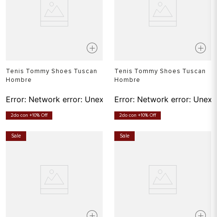
Tenis Tommy Shoes Tuscan
Tenis Tommy Shoes Tuscan
Hombre
Hombre
Error:
Network error: Unexpected token T in JSON at pos
Error:
Network error: Unexp
2do con +10% Off
2do con +10% Off
Sale
Sale