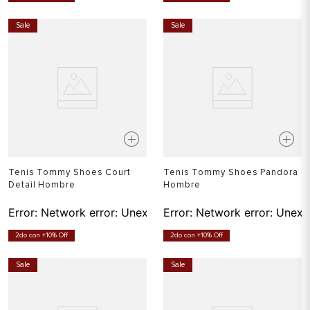
Sale
Sale
Tenis Tommy Shoes Court
Tenis Tommy Shoes Pandora
Detail Hombre
Hombre
Error:
Network error: Unexpected token T in JSON at pos
Error:
Network error: Unexp
2do con +10% Off
2do con +10% Off
Sale
Sale