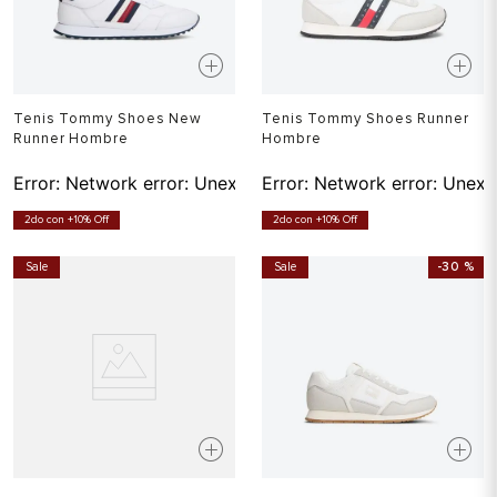
Tenis Tommy Shoes New
Tenis Tommy Shoes Runner
Runner Hombre
Hombre
Error:
Network error: Unexpected token T in JSON at pos
Error:
Network error: Unexp
2do con +10% Off
2do con +10% Off
Sale
Sale
-
30 %