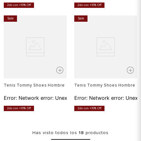
2do con +10% Off
2do con +10% Off
Sale
Sale
Tenis Tommy Shoes Hombre
Tenis Tommy Shoes Hombre
Error:
Network error: Unexpected token T in JSON at pos
Error:
Network error: Unexp
2do con +10% Off
2do con +10% Off
Has visto todos los
18
productos