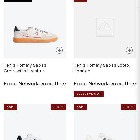
Tenis Tommy Shoes
Tenis Tommy Shoes Lopro
Greenwich Hombre
Hombre
Error:
Network error: Unexpected token T in JSON at pos
Error:
Network error: Unexp
2do con +10% Off
Sale
-
30 %
Sale
-
30 %