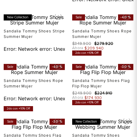
New Collection
Sale
-
40 %
Sandalia Tommy Shoes Stripe
Sandalia Tommy Shoes Rope
Summer Mujer
Summer Mujer
$
349
.
900
$
279
.
920
Ahora
Error:
Network error: Unexpected token T in JSON at pos
$
209
.
940
2do con +10% Off
Sale
-
40 %
Sale
-
30 %
Sandalia Tommy Shoes Rope
Sandalia Tommy Shoes Flag
Summer Mujer
Flip Flop Mujer
$
249
.
900
$
224
.
910
Ahora
Error:
Network error: Unexpected token T in JSON at pos
$
174
.
930
2do con +10% Off
2do con +10% Off
Sale
-
30 %
New Collection
Sandalia Tommy Shoes Flag
Sandalia Tommy Shoes