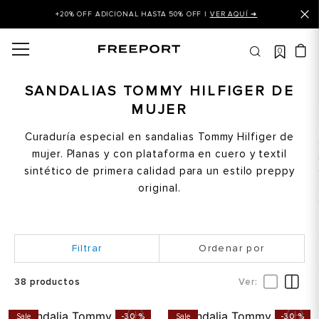
+20% OFF ADICIONAL HASTA 50% OFF |
VER AQUÍ ➜
0
OS MÁS BUSCADOS
 balance
SANDALIAS TOMMY HILFIGER DE
MUJER
is
asines
Curaduría especial en sandalias Tommy Hilfiger de
mujer. Planas y con plataforma en cuero y textil
 balance 327
sintético de primera calidad para un estilo preppy
is puma
original.
dalia
in klein
Ordenar por
is tommy hilfiger
38
productos
 balance 574
a mujer
Sale
-
30 %
Sale
-
30 %