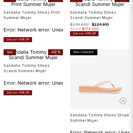
Sandalia Tommy Shoes Print
Sandalia Tommy Shoes
Summer Mujer
Scandi Summer Mujer
$
249
.
900
$
224
.
910
Ahora
Error:
Network error: Unexpected token T in JSON at pos
$
174
.
930
2do con +10% Off
2do con +10% Off
Sale
-
30 %
New Collection
Sandalia Tommy Shoes
Scandi Summer Mujer
Error:
Network error: Unexpected token T in JSON at pos
2do con +10% Off
Sandalia Tommy Shoes Stripe
Summer Mujer
Error:
Network error: Unexp