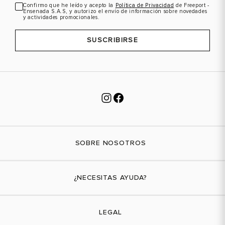
Confirmo que he leído y acepto la
Política de Privacidad
de Freeport -
Ensenada S.A.S, y autorizo el envío de información sobre novedades
y actividades promocionales.
SUSCRIBIRSE
SOBRE NOSOTROS
Nuestra marca
¿NECESITAS AYUDA?
Tiendas físicas
Contáctanos
LEGAL
¿Cómo comprar?