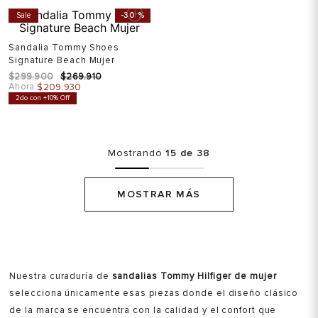
Sale
-
30 %
Sandalia Tommy Shoes
Signature Beach Mujer
$
299
.
900
$
269
.
910
Ahora
$
209
.
930
2do con +10% Off
Mostrando
15 de 38
MOSTRAR MÁS
Nuestra curaduría de
sandalias Tommy Hilfiger de mujer
selecciona únicamente esas piezas donde el diseño clásico
de la marca se encuentra con la calidad y el confort que