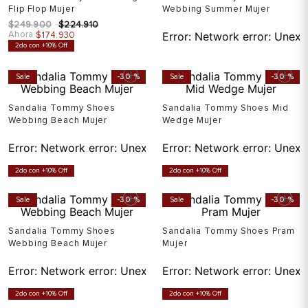
Flip Flop Mujer
Webbing Summer Mujer
$
249
.
900
$
224
.
910
Ahora
$
174
.
930
Error:
Network error: Unexp
2do con +10% Off
Sale
-
30 %
Sale
-
30 %
Sandalia Tommy Shoes
Sandalia Tommy Shoes Mid
Webbing Beach Mujer
Wedge Mujer
Error:
Network error: Unexpected token T in JSON at pos
Error:
Network error: Unexp
2do con +10% Off
2do con +10% Off
Sale
-
30 %
Sale
-
30 %
Sandalia Tommy Shoes
Sandalia Tommy Shoes Pram
Webbing Beach Mujer
Mujer
Error:
Network error: Unexpected token T in JSON at pos
Error:
Network error: Unexp
2do con +10% Off
2do con +10% Off