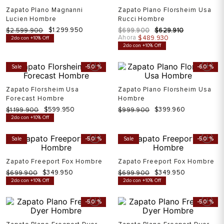
Zapato Plano Magnanni
Zapato Plano Florsheim Usa
Lucien Hombre
Rucci Hombre
$
1
.
299
.
950
$
2
.
599
.
900
$
699
.
900
$
629
.
910
Ahora
$
489
.
930
2do con +10% Off
2do con +10% Off
Sale
-
50 %
-
60 %
Zapato Florsheim Usa
Zapato Plano Florsheim Usa
Forecast Hombre
Hombre
$
599
.
950
$
399
.
960
$
1
.
199
.
900
$
999
.
900
2do con +10% Off
Sale
-
50 %
Sale
-
50 %
Zapato Freeport Fox Hombre
Zapato Freeport Fox Hombre
$
349
.
950
$
349
.
950
$
699
.
900
$
699
.
900
2do con +10% Off
2do con +10% Off
-
50 %
-
50 %