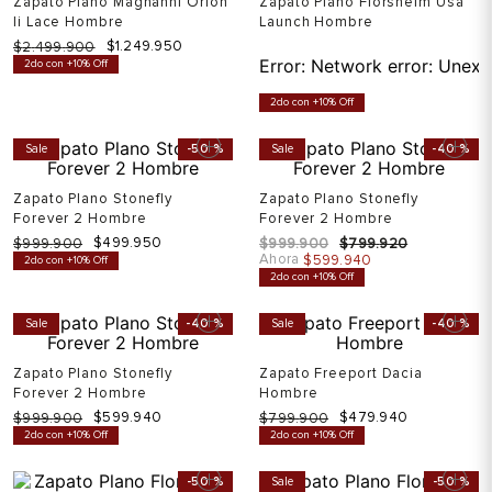
Zapato Plano Magnanni Orion
Zapato Plano Florsheim Usa
Ii Lace Hombre
Launch Hombre
$
1
.
249
.
950
$
2
.
499
.
900
Error:
Network error: Unexp
2do con +10% Off
2do con +10% Off
Sale
-
50 %
Sale
-
40 %
Zapato Plano Stonefly
Zapato Plano Stonefly
Forever 2 Hombre
Forever 2 Hombre
$
499
.
950
$
999
.
900
$
999
.
900
$
799
.
920
Ahora
$
599
.
940
2do con +10% Off
2do con +10% Off
Sale
-
40 %
Sale
-
40 %
Zapato Plano Stonefly
Zapato Freeport Dacia
Forever 2 Hombre
Hombre
$
599
.
940
$
479
.
940
$
999
.
900
$
799
.
900
2do con +10% Off
2do con +10% Off
-
50 %
Sale
-
50 %