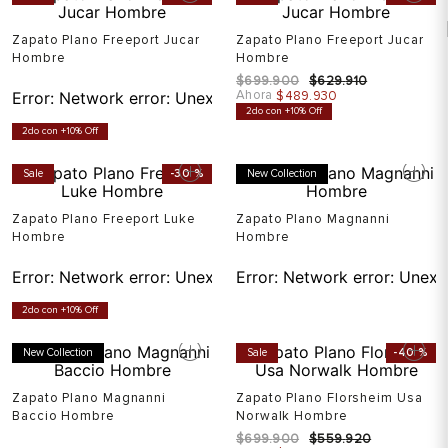
Zapato Plano Freeport Jucar
Zapato Plano Freeport Jucar
Hombre
Hombre
$
699
.
900
$
629
.
910
Ahora
Error:
Network error: Unexpected token T in JSON at pos
$
489
.
930
2do con +10% Off
2do con +10% Off
Sale
-
30 %
New Collection
Zapato Plano Freeport Luke
Zapato Plano Magnanni
Hombre
Hombre
Error:
Network error: Unexpected token T in JSON at pos
Error:
Network error: Unexp
2do con +10% Off
New Collection
Sale
-
40 %
Zapato Plano Magnanni
Zapato Plano Florsheim Usa
Baccio Hombre
Norwalk Hombre
$
699
.
900
$
559
.
920