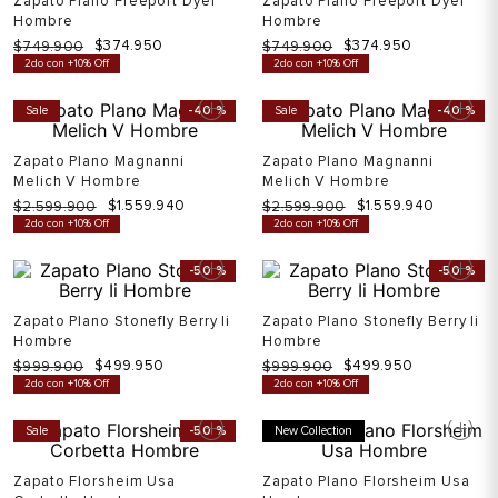
Zapato Plano Freeport Dyer
Zapato Plano Freeport Dyer
Hombre
Hombre
$
374
.
950
$
374
.
950
$
749
.
900
$
749
.
900
2do con +10% Off
2do con +10% Off
Sale
-
40 %
Sale
-
40 %
Zapato Plano Magnanni
Zapato Plano Magnanni
Melich V Hombre
Melich V Hombre
$
1
.
559
.
940
$
1
.
559
.
940
$
2
.
599
.
900
$
2
.
599
.
900
2do con +10% Off
2do con +10% Off
-
50 %
-
50 %
Zapato Plano Stonefly Berry Ii
Zapato Plano Stonefly Berry Ii
Hombre
Hombre
$
499
.
950
$
499
.
950
$
999
.
900
$
999
.
900
2do con +10% Off
2do con +10% Off
Sale
-
50 %
New Collection
Zapato Florsheim Usa
Zapato Plano Florsheim Usa