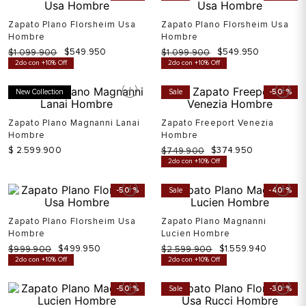
Zapato Plano Florsheim Usa
Zapato Plano Florsheim Usa
Hombre
Hombre
$
549
.
950
$
549
.
950
$
1
.
099
.
900
$
1
.
099
.
900
2do con +10% Off
2do con +10% Off
New Collection
Sale
-
50 %
Zapato Plano Magnanni Lanai
Zapato Freeport Venezia
Hombre
Hombre
$
2
.
599
.
900
$
374
.
950
$
749
.
900
2do con +10% Off
-
50 %
Sale
-
40 %
Zapato Plano Florsheim Usa
Zapato Plano Magnanni
Hombre
Lucien Hombre
$
499
.
950
$
1
.
559
.
940
$
999
.
900
$
2
.
599
.
900
2do con +10% Off
2do con +10% Off
-
50 %
Sale
-
30 %