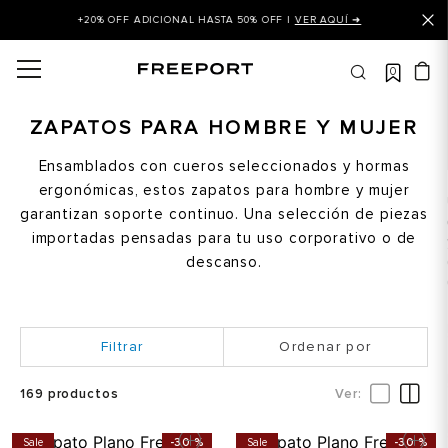
+20% OFF ADICIONAL HASTA 50% OFF |
VER AQUÍ ➜
0
OS MÁS BUSCADOS
 balance
ZAPATOS PARA HOMBRE Y MUJER
is
Ensamblados con cueros seleccionados y hormas
ergonómicas, estos zapatos para hombre y mujer
asines
garantizan soporte continuo. Una selección de piezas
 balance 327
importadas pensadas para tu uso corporativo o de
is puma
descanso.
dalia
in klein
Ordenar por
is tommy hilfiger
169
productos
 balance 574
a mujer
Sale
-
30 %
Sale
-
30 %