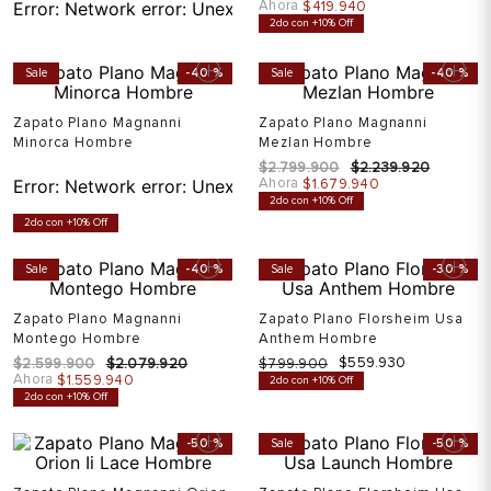
Ahora
Error:
Network error: Unexpected token T in JSON at pos
$
419
.
940
2do con +10% Off
Sale
-
40 %
Sale
-
40 %
Zapato Plano Magnanni
Zapato Plano Magnanni
Minorca Hombre
Mezlan Hombre
$
2
.
799
.
900
$
2
.
239
.
920
Ahora
Error:
Network error: Unexpected token T in JSON at pos
$
1
.
679
.
940
2do con +10% Off
2do con +10% Off
Sale
-
40 %
Sale
-
30 %
Zapato Plano Magnanni
Zapato Plano Florsheim Usa
Montego Hombre
Anthem Hombre
$
559
.
930
$
2
.
599
.
900
$
2
.
079
.
920
$
799
.
900
Ahora
$
1
.
559
.
940
2do con +10% Off
2do con +10% Off
-
50 %
Sale
-
50 %