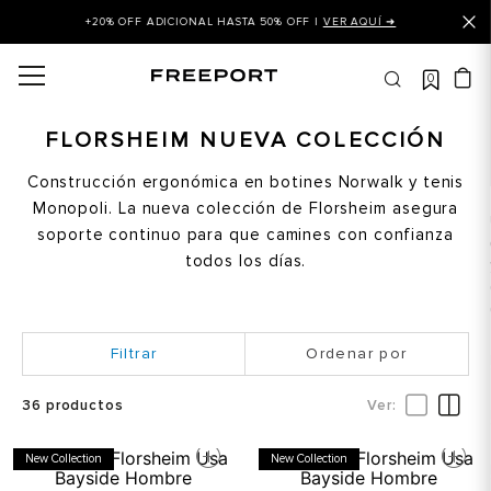
+20% OFF ADICIONAL HASTA 50% OFF |
VER AQUÍ ➜
0
OS MÁS BUSCADOS
 balance
FLORSHEIM NUEVA COLECCIÓN
is
Construcción ergonómica en botines Norwalk y tenis
Monopoli. La nueva colección de Florsheim asegura
asines
soporte continuo para que camines con confianza
 balance 327
todos los días.
is puma
dalia
Ordenar por
in klein
is tommy hilfiger
36
productos
 balance 574
New Collection
New Collection
a mujer