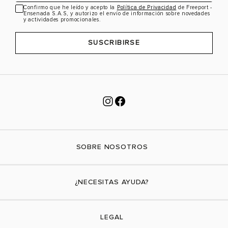
Confirmo que he leído y acepto la
Política de Privacidad
de Freeport -
Ensenada S.A.S, y autorizo el envío de información sobre novedades
y actividades promocionales.
SUSCRIBIRSE
SOBRE NOSOTROS
Nuestra marca
¿NECESITAS AYUDA?
Tiendas físicas
Contáctanos
LEGAL
¿Cómo comprar?