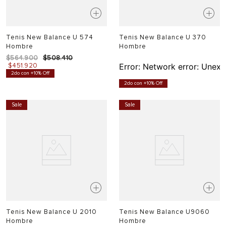
Tenis New Balance U 574
Tenis New Balance U 370
Hombre
Hombre
$
564
.
900
$
508
.
410
$
451
.
920
Error:
Network error: Unexp
2do con +10% Off
2do con +10% Off
Sale
Sale
Tenis New Balance U 2010
Tenis New Balance U9060
Hombre
Hombre