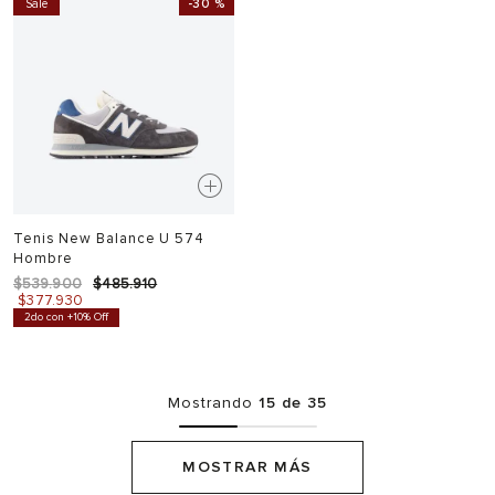
Sale
-
30 %
Tenis New Balance U 574
Hombre
$
539
.
900
$
485
.
910
$
377
.
930
2do con +10% Off
Mostrando
15 de 35
MOSTRAR MÁS