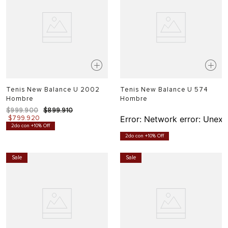
Tenis New Balance U 2002
Tenis New Balance U 574
Hombre
Hombre
$
999
.
900
$
899
.
910
$
799
.
920
Error:
Network error: Unexp
2do con +10% Off
2do con +10% Off
Sale
Sale