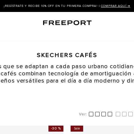
¡REGÍSTRATE Y RECIBE 10% OFF EN TU PRIMERA COMPRA! |
COMPRAR AQUÍ ➜
SKECHERS CAFÉS
s que se adaptan a cada paso urbano cotidian
 cafés combinan tecnología de amortiguación
eños versátiles para el día a día moderno y d
-
30 %
Sale