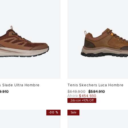
s Slade Ultra Hombre
Tenis Skechers Luca Hombre
9
.
910
$
649
.
900
$
584
.
910
Ahora
0
$
454
.
930
2do con +10% Off
-
30 %
Sale