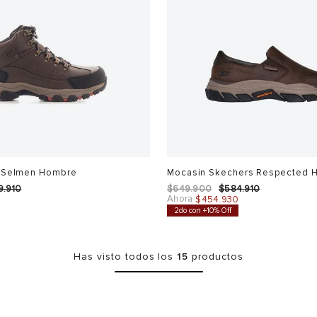
 Selmen Hombre
Mocasin Skechers Respected 
9
.
910
$
649
.
900
$
584
.
910
Ahora
0
$
454
.
930
2do con +10% Off
Has visto todos los
15
productos