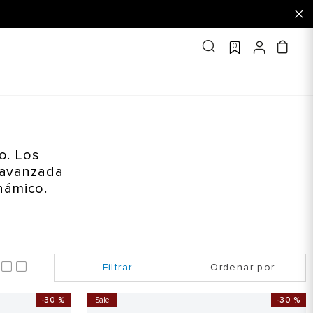
0
o. Los
 avanzada
inámico.
Ordenar por
-
30 %
Sale
-
30 %