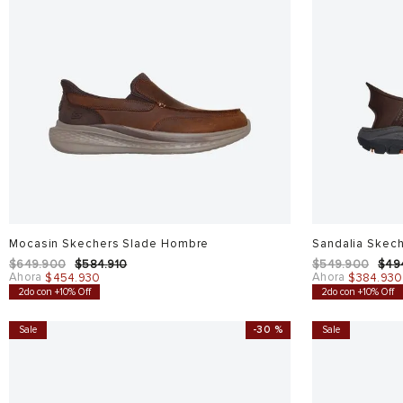
Mocasin Skechers Slade Hombre
Sandalia Skec
$
649
.
900
$
584
.
910
$
549
.
900
$
49
Ahora
Ahora
$
454
.
930
$
384
.
930
2do con +10% Off
2do con +10% Off
Sale
-
30 %
Sale