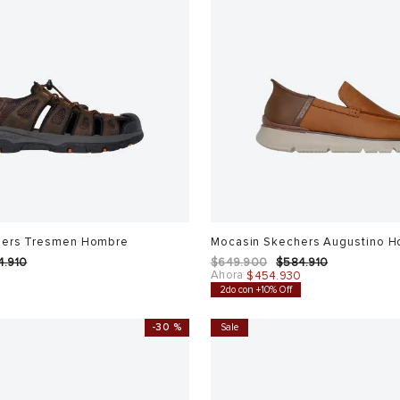
hers Tresmen Hombre
Mocasin Skechers Augustino 
4
.
910
$
649
.
900
$
584
.
910
Ahora
$
454
.
930
2do con +10% Off
-
30 %
Sale