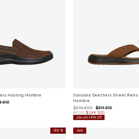
ers Hasting Hombre
Sandalia Skechers Street Retr
Hombre
9
.
910
0
$
349
.
900
$
314
.
910
Ahora
$
244
.
930
2do con +10% Off
-
30 %
Sale