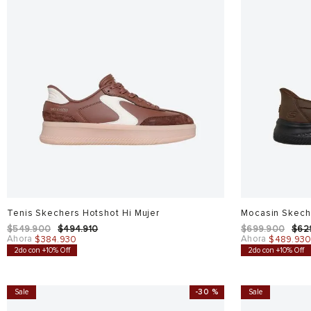
Tenis Skechers Hotshot Hi Mujer
Mocasin Skech
$
549
.
900
$
494
.
910
$
699
.
900
$
62
Ahora
Ahora
$
384
.
930
$
489
.
93
2do con +10% Off
2do con +10% Off
Sale
-
30 %
Sale