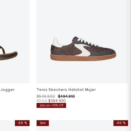
o Jogger
Tenis Skechers Hotshot Mujer
$
549
.
900
$
494
.
910
Ahora
$
384
.
930
2do con +10% Off
-
30 %
Sale
-
30 %