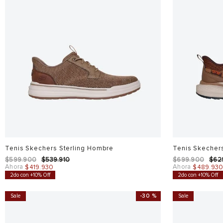
Tenis Skechers Sterling Hombre
Tenis Skecher
$
599
.
900
$
539
.
910
$
699
.
900
$
62
Ahora
Ahora
$
419
.
930
$
489
.
93
2do con +10% Off
2do con +10% Off
Sale
-
30 %
Sale