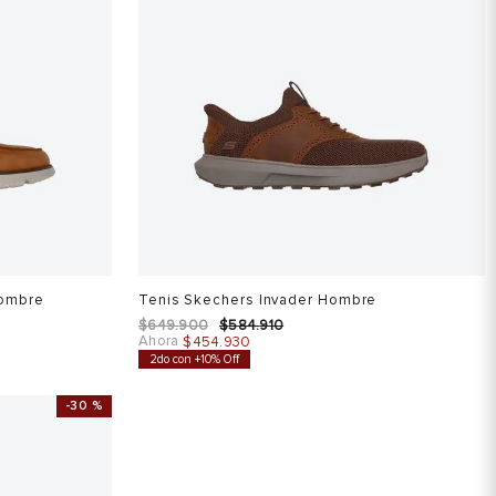
Hombre
Tenis Skechers Invader Hombre
$
649
.
900
$
584
.
910
Ahora
$
454
.
930
2do con +10% Off
-
30 %