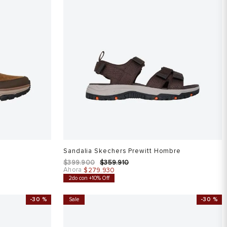
Sandalia Skechers Prewitt Hombre
$
399
.
900
$
359
.
910
Ahora
$
279
.
930
2do con +10% Off
-
30 %
Sale
-
30 %