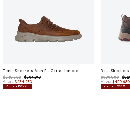
Tenis Skechers Arch Fit Garza Hombre
Bota Skechers
$
649
.
900
$
584
.
910
$
699
.
900
$
62
Ahora
Ahora
$
454
.
930
$
489
.
93
2do con +10% Off
2do con +10% Off