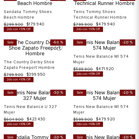
Sale
-
40 %
Sale
-
40 %
Sandalia Tommy Shoes
Tenis Tommy Shoes
Beach Hombre
Technical Runner Hombre
$
479
.
940
$
299
.
900
$
239
.
920
$
799
.
900
Ahora
$
179
.
940
2do con +10% Off
2do con +10% Off
Sale
-
50 %
Sale
-
20 %
Tenis New Balance Wl 574
The Country Derby Shoe
Mujer
Zapato Freeport Hombre
$
589
.
900
$
530
.
910
Ahora
$
471
.
920
$
399
.
950
$
799
.
900
2do con +10% Off
2do con +10% Off
Sale
-
30 %
Sale
-
20 %
Tenis New Balance U 327
Tenis New Balance Wl 574
Mujer
Mujer
$
479
.
920
$
604
.
900
$
544
.
410
$
599
.
900
Ahora
$
423
.
430
2do con +10% Off
2do con +10% Off