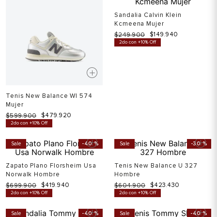
Sandalia Calvin Klein
Kcmeena Mujer
$
149
.
940
$
249
.
900
2do con +10% Off
Tenis New Balance Wl 574
Mujer
$
599
.
900
$
539
.
910
Ahora
$
479
.
920
2do con +10% Off
Sale
-
40 %
Sale
-
30 %
Zapato Plano Florsheim Usa
Tenis New Balance U 327
Norwalk Hombre
Hombre
$
419
.
940
$
423
.
430
$
699
.
900
$
604
.
900
2do con +10% Off
2do con +10% Off