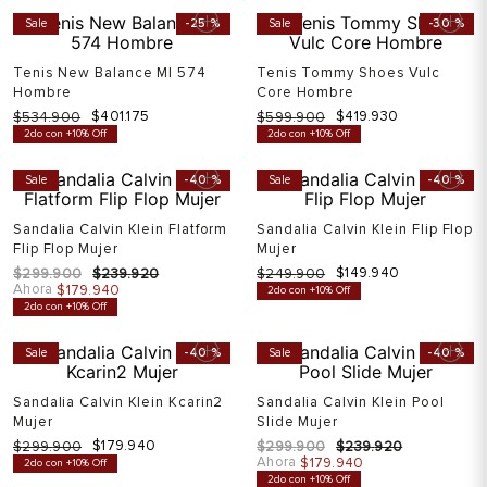
Sale
-
25 %
Sale
-
30 %
Tenis New Balance Ml 574
Tenis Tommy Shoes Vulc
Hombre
Core Hombre
$
401
.
175
$
419
.
930
$
534
.
900
$
599
.
900
2do con +10% Off
2do con +10% Off
Sale
-
40 %
Sale
-
40 %
Sandalia Calvin Klein Flatform
Sandalia Calvin Klein Flip Flop
Flip Flop Mujer
Mujer
$
149
.
940
$
299
.
900
$
239
.
920
$
249
.
900
Ahora
$
179
.
940
2do con +10% Off
2do con +10% Off
Sale
-
40 %
Sale
-
40 %
Sandalia Calvin Klein Kcarin2
Sandalia Calvin Klein Pool
Mujer
Slide Mujer
$
179
.
940
$
299
.
900
$
299
.
900
$
239
.
920
Ahora
$
179
.
940
2do con +10% Off
2do con +10% Off