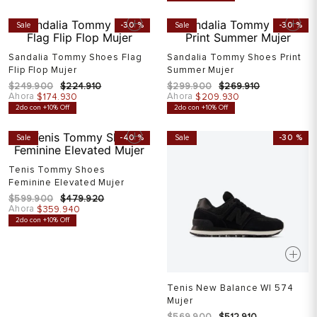
Sale
-
30 %
Sale
-
30 %
Sandalia Tommy Shoes Flag
Sandalia Tommy Shoes Print
Flip Flop Mujer
Summer Mujer
$
249
.
900
$
224
.
910
$
299
.
900
$
269
.
910
Ahora
Ahora
$
174
.
930
$
209
.
930
2do con +10% Off
2do con +10% Off
Sale
-
40 %
Sale
-
30 %
Tenis Tommy Shoes
Feminine Elevated Mujer
$
599
.
900
$
479
.
920
Ahora
$
359
.
940
2do con +10% Off
Tenis New Balance Wl 574
Mujer
$
569
.
900
$
512
.
910