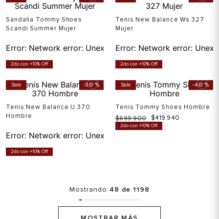
Sale
-
30 %
Sale
-
30 %
Sandalia Tommy Shoes
Tenis New Balance Ws 327
Scandi Summer Mujer
Mujer
Error:
Network error: Unexpected token T in JSON at pos
Error:
Network error: Unexp
2do con +10% Off
2do con +10% Off
Sale
-
30 %
Sale
-
40 %
Tenis New Balance U 370
Tenis Tommy Shoes Hombre
Hombre
$
699
.
900
$
559
.
920
Ahora
$
419
.
940
2do con +10% Off
Error:
Network error: Unexpected token T in JSON at pos
2do con +10% Off
Mostrando
48 de 1198