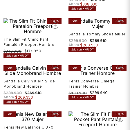
Ahora
$
398
.
930
2do con +10% Off
-
50 %
Sale
-
30 %
Sandalia Tommy Shoes Mujer
The Slim Fit Chino Pant
$
299
.
900
$
269
.
910
Pantalón Freeport Hombre
Ahora
$
209
.
930
2do con +10% Off
$
174
.
950
$
349
.
900
2do con +10% Off
Sale
-
30 %
Sale
-
40 %
Sandalia Calvin Klein Slide
Tenis Converse Omega
Monobrand Hombre
Trainer Hombre
$
299
.
900
$
269
.
910
$
499
.
900
$
399
.
920
Ahora
Ahora
$
209
.
930
$
299
.
940
2do con +10% Off
2do con +10% Off
Sale
-
30 %
-
50 %
Tenis New Balance U 370