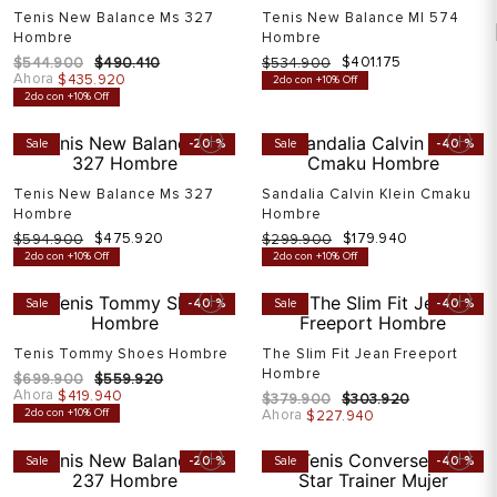
Tenis New Balance Ms 327
Tenis New Balance Ml 574
Hombre
Hombre
$
401
.
175
$
544
.
900
$
490
.
410
$
534
.
900
Ahora
$
435
.
920
2do con +10% Off
2do con +10% Off
Sale
-
20 %
Sale
-
40 %
Tenis New Balance Ms 327
Sandalia Calvin Klein Cmaku
Hombre
Hombre
$
475
.
920
$
179
.
940
$
594
.
900
$
299
.
900
2do con +10% Off
2do con +10% Off
Sale
-
40 %
Sale
-
40 %
Tenis Tommy Shoes Hombre
The Slim Fit Jean Freeport
Hombre
$
699
.
900
$
559
.
920
Ahora
$
419
.
940
$
379
.
900
$
303
.
920
2do con +10% Off
Ahora
$
227
.
940
Sale
-
20 %
Sale
-
40 %