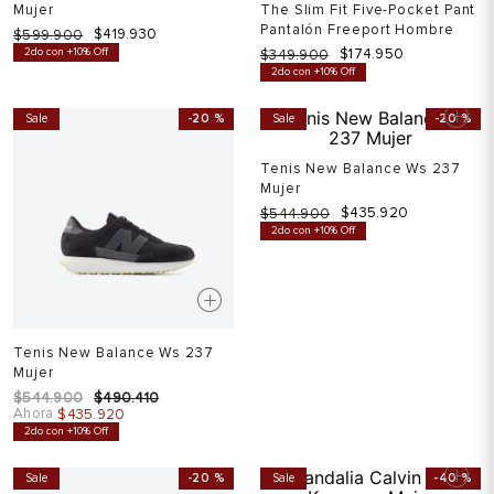
Mujer
The Slim Fit Five-Pocket Pant
Pantalón Freeport Hombre
$
419
.
930
$
599
.
900
2do con +10% Off
$
174
.
950
$
349
.
900
2do con +10% Off
Sale
-
20 %
Sale
-
20 %
Tenis New Balance Ws 237
Mujer
$
435
.
920
$
544
.
900
2do con +10% Off
Tenis New Balance Ws 237
Mujer
$
544
.
900
$
490
.
410
Ahora
$
435
.
920
2do con +10% Off
Sale
-
20 %
Sale
-
40 %