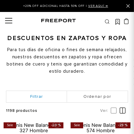
+20% OFF ADICIONAL HASTA 50% OFF |
VER AQUÍ ➜
0
OS MÁS BUSCADOS
 balance
DESCUENTOS EN ZAPATOS Y ROPA
is
Para tus días de oficina o fines de semana relajados,
nuestros descuentos en zapatos y ropa ofrecen
asines
botines de cuero y tenis que garantizan comodidad y
 balance 327
estilo duradero.
is puma
dalia
Ordenar por
in klein
is tommy hilfiger
1198
productos
 balance 574
Sale
-
20 %
Sale
-
25 %
a mujer