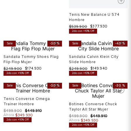
Tenis New Balance U 574
Hombre
$
377
.
930
$
539
.
900
2do con +10% Off
Sale
-
30 %
Sale
-
40 %
Sandalia Tommy Shoes Flag
Sandalia Calvin Klein City
Flip Flop Mujer
Slide Hombre
$
174
.
930
$
149
.
940
$
249
.
900
$
249
.
900
2do con +10% Off
2do con +10% Off
Sale
-
30 %
Sale
-
30 %
Tenis Converse Omega
Trainer Hombre
Botines Converse Chuck
Taylor All Star Mujer
$
499
.
900
$
449
.
910
Ahora
$
349
.
930
$
499
.
900
$
449
.
910
2do con +10% Off
Ahora
$
349
.
930
2do con +10% Off