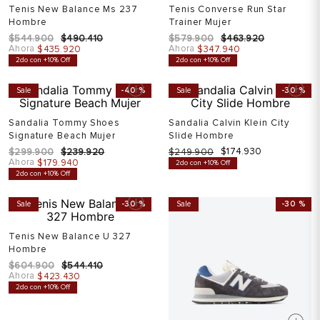
Tenis New Balance Ms 237
Tenis Converse Run Star
Hombre
Trainer Mujer
$
544
.
900
$
490
.
410
$
579
.
900
$
463
.
920
Ahora
Ahora
$
435
.
920
$
347
.
940
2do con +10% Off
2do con +10% Off
Sale
-
40 %
Sale
-
30 %
Sandalia Tommy Shoes
Sandalia Calvin Klein City
Signature Beach Mujer
Slide Hombre
$
174
.
930
$
299
.
900
$
239
.
920
$
249
.
900
Ahora
$
179
.
940
2do con +10% Off
2do con +10% Off
Sale
-
30 %
Sale
-
30 %
Tenis New Balance U 327
Hombre
$
604
.
900
$
544
.
410
Ahora
$
423
.
430
2do con +10% Off