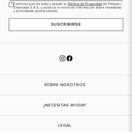
Confirmo que he leído y acepto la
Política de Privacidad
de Freeport -
Ensenada S.A.S, y autorizo el envío de información sobre novedades
y actividades promocionales.
SUSCRIBIRSE
SOBRE NOSOTROS
Nuestra marca
¿NECESITAS AYUDA?
Tiendas físicas
Contáctanos
LEGAL
¿Cómo comprar?