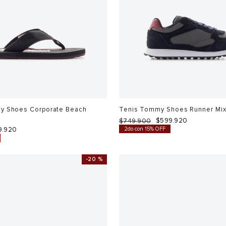
y Shoes Corporate Beach
Tenis Tommy Shoes Runner Mi
$
599
.
920
$
749
.
900
9
.
920
2do con 15% OFF
-
20 %