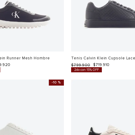
lein Runner Mesh Hombre
Tenis Calvin Klein Cupsole La
9
.
920
$
719
.
910
$
799
.
900
2do con 15% OFF
-
10 %