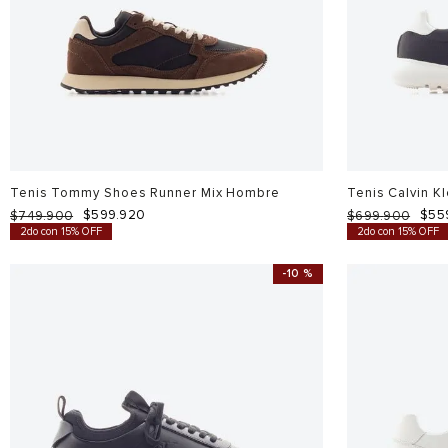
Tenis Tommy Shoes Runner Mix Hombre
Tenis Calvin K
$
599
.
920
$
55
$
749
.
900
$
699
.
900
2do con 15% OFF
2do con 15% OFF
-
10 %