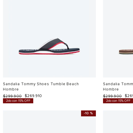
Sandalia Tommy Shoes Tumble Beach
Sandalia Tomm
Hombre
Hombre
$
269
.
910
$
26
$
299
.
900
$
299
.
900
2do con 15% OFF
2do con 15% OFF
-
10 %