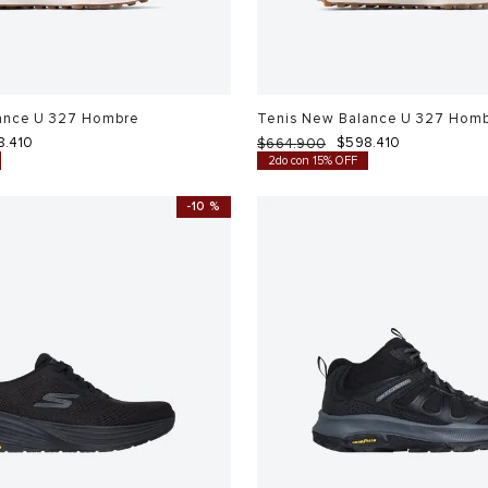
ance U 327 Hombre
Tenis New Balance U 327 Hom
8
.
410
$
598
.
410
$
664
.
900
2do con 15% OFF
-
10 %