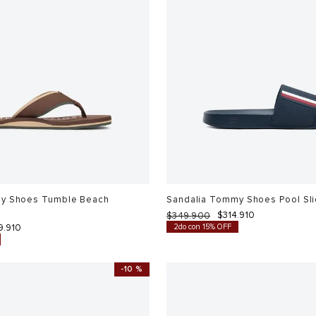
y Shoes Tumble Beach
Sandalia Tommy Shoes Pool Sl
$
314
.
910
$
349
.
900
9
.
910
2do con 15% OFF
-
10 %