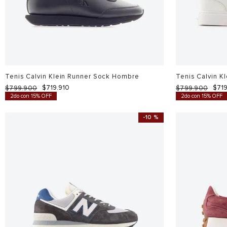
Tenis Calvin Klein Runner Sock Hombre
Tenis Calvin K
$
719
.
910
$
71
$
799
.
900
$
799
.
900
2do con 15% OFF
2do con 15% OFF
-
10 %