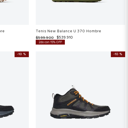
bre
Tenis New Balance U 370 Hombre
$
539
.
910
$
599
.
900
2do con 15% OFF
-
10 %
-
10 %