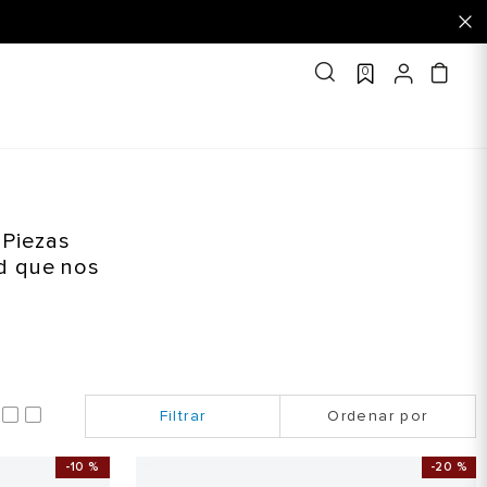
0
 Piezas
ad que nos
Ordenar por
-
10 %
-
20 %