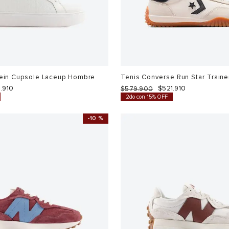
lein Cupsole Laceup Hombre
Tenis Converse Run Star Train
9
.
910
$
521
.
910
$
579
.
900
2do con 15% OFF
-
10 %