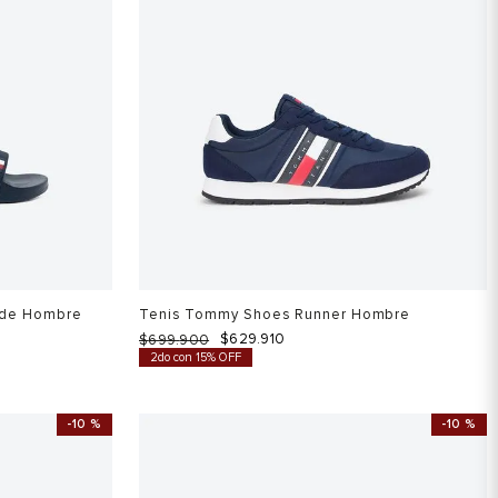
ide Hombre
Tenis Tommy Shoes Runner Hombre
$
629
.
910
$
699
.
900
2do con 15% OFF
-
10 %
-
10 %