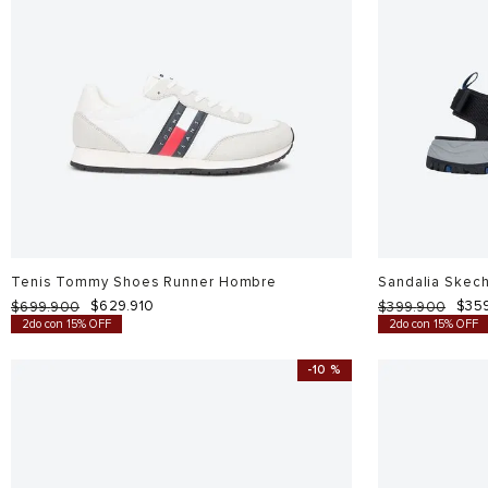
Tenis Tommy Shoes Runner Hombre
Sandalia Skec
$
629
.
910
$
35
$
699
.
900
$
399
.
900
2do con 15% OFF
2do con 15% OFF
-
10 %