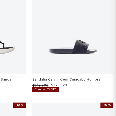
 Sandal
Sandalia Calvin Klein Cmacabo Hombre
$
279
.
920
$
349
.
900
2do con 15% OFF
-
10 %
-
10 %