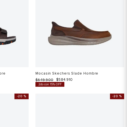
bre
Mocasin Skechers Slade Hombre
$
584
.
910
$
649
.
900
2do con 15% OFF
-
20 %
-
20 %