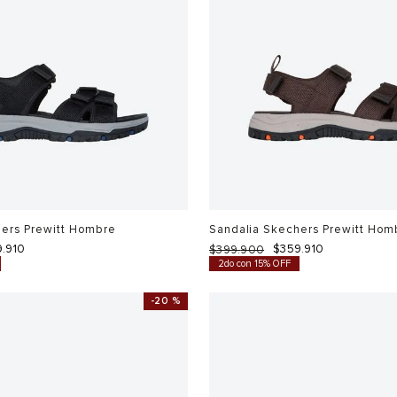
hers Prewitt Hombre
Sandalia Skechers Prewitt Hom
9
.
910
$
359
.
910
$
399
.
900
2do con 15% OFF
-
20 %