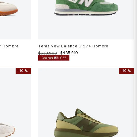
er Hombre
Tenis New Balance U 574 Hombre
$
485
.
910
$
539
.
900
2do con 15% OFF
-
10 %
-
10 %