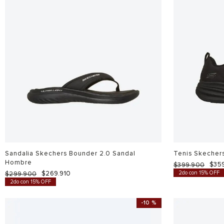
Sandalia Skechers Bounder 2.0 Sandal
Tenis Skecher
Hombre
$
35
$
399
.
900
$
269
.
910
2do con 15% OFF
$
299
.
900
2do con 15% OFF
-
10 %