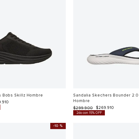
s Bobs Skillz Hombre
Sandalia Skechers Bounder 2.0
Hombre
9
.
910
$
269
.
910
$
299
.
900
2do con 15% OFF
-
10 %