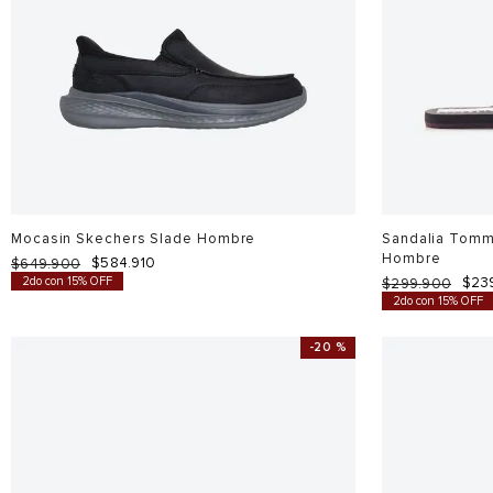
Mocasin Skechers Slade Hombre
Sandalia Tomm
Hombre
$
584
.
910
$
649
.
900
2do con 15% OFF
$
23
$
299
.
900
2do con 15% OFF
-
20 %