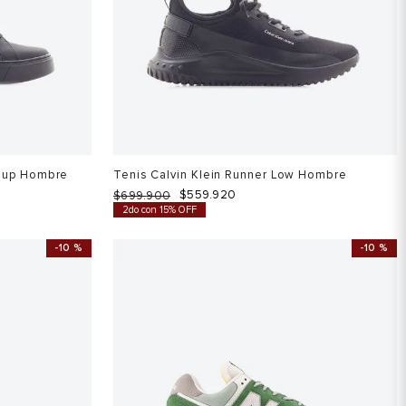
ceup Hombre
Tenis Calvin Klein Runner Low Hombre
$
559
.
920
$
699
.
900
2do con 15% OFF
-
10 %
-
10 %