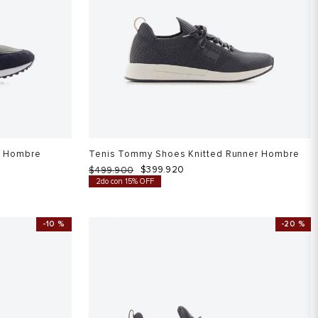
x Hombre
Tenis Tommy Shoes Knitted Runner Hombre
$
399
.
920
$
499
.
900
2do con 15% OFF
-
10 %
-
20 %