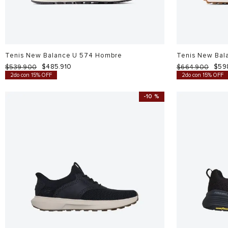
Tenis New Balance U 574 Hombre
Tenis New Bal
$
485
.
910
$
59
$
539
.
900
$
664
.
900
2do con 15% OFF
2do con 15% OFF
-
10 %